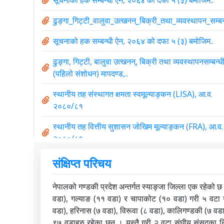
ढुङ्गा_गिट्टी_वालुवा_उत्खनन्_बिक्री_तथा_व्यवस्थापन_सम्
सूचनाको हक सम्बन्धी ऐन, २०६४ को दफा ५ (३) बमोजिम..
ढुङ्गा, गिट्टी, बालुवा उत्खनन्, बिक्री तथा व्यवस्थापनसम्बन्ध
(पहिलो संशोधन) मापदण्ड,..
स्थानीय तह संस्थागत क्षमता स्वमूल्याङ्कन (LISA), आ.व.
२०८०/८१
स्थानीय तह वित्तीय सुशासन जोखिम मूल्याङ्कन (FRA), आ.व.
२०८०/८१
सूचनाको हक सम्बन्धी ऐन, २०६४ को दफा ५ (३) बमोजिम..
संक्षिप्त परिचय
सूचनाको हक सम्बन्धी ऐन, २०६४ को दफा ५ (३) बमोजिम..
नेपालको गण्डकी प्रदेश अन्तर्गत स्याङ्जा जिल्ला एक रहेक
वडा), गल्याङ (११ वडा) र चापाकोट (१० वडा) गरी ५ वटा 
थप हेर्नुहोस्
वडा), हरिनास (७ वडा), विरूवा (८ वडा), कालिगण्डकी (७ वडा)
९७ वडाहरु रहेका छन । यस्तै गरी २ वटा संघीय संसदका निर्व