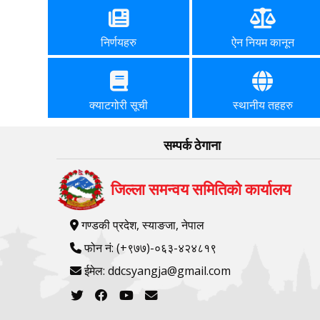
निर्णयहरु
ऐन नियम कानून
क्याटगोरी सूची
स्थानीय तहहरु
सम्पर्क ठेगाना
जिल्ला समन्वय समितिको कार्यालय
गण्डकी प्रदेश, स्याङजा, नेपाल
फोन नं: (+९७७)-०६३-४२४८१९
ईमेल: ddcsyangja@gmail.com