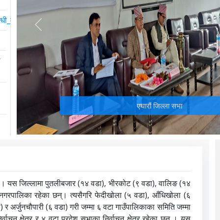
बन्धी_मापदण्ड_२०७७
Previous
ी
एघारौं जिल्ला सभा
ो छ । यस जिल्लामा पुतलीबजार (१४ वडा), भीरकोट (९ वडा), वालिङ (१४
नगरपालिका रहेका छन्। त्यसैगरि फेदीखोला (५ वडा), आँधिखोला (६
 »
 र अर्जुनचौपारी (६ वडा) गरी जम्मा ६ वटा गाउँपालिकाका समिति जम्मा
ाचन क्षेत्र र ४ वटा प्रदेश सभाका निर्वाचन क्षेत्र रहेका छन् । यस