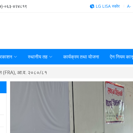
७)-०६३-४२४८१९
LG LISA स्कोर
A-
्रकाशन
स्थानीय तह
कार्यक्रम तथा योजना
ऐन नियम कान
ङ्कन (FRA), आ.व. २०८०/८१