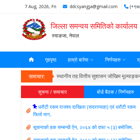
7 Aug, 2026, Fri
ddcsyangja@gmail.com
(+९७
जिल्ला समन्वय समितिको कार्यालय
स्याङजा, नेपाल
गृहपृष्ठ
हाम्रो बारेमा
निर्णयहरु
प
समाचार:
स्थानीय तह वित्तीय सुशासन जोखिम मूल्या
सुचना / समाचार
बोर्ड बैठक / निर्णयहरु
धरौटी रकम राजश्व दाखिला (सदरस्याहा) एवं धरौटी रकम
फिर्ता माग..
सूचनाको हक सम्बन्धी ऐन, २०६४ को दफा ५ (३) बमोजिम..
सूचनाको हक सम्बन्धी ऐन, २०६४ को दफा ५ (३) बमोजिम..