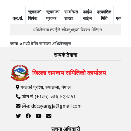
सूचनाको
सूचनाका
सम्बन्धित
फाईल
प्रकाशित
क्र.सं.
शिर्षक
प्रकार
शाखा
साईज
मिति
एक्सन
अभिलेखमा तपाईले खोज्‍नुभएको विवरण भेटिएन ।
जम्मा
०
मध्ये
देखि
सम्मका अभिलेखहरु
सम्पर्क ठेगाना
जिल्ला समन्वय समितिको कार्यालय
गण्डकी प्रदेश, स्याङजा, नेपाल
फोन नं: (+९७७)-०६३-४२४८१९
ईमेल: ddcsyangja@gmail.com
सूचना अधिकारी