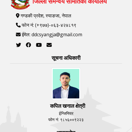
जिल्ला समन्वय समितिको कार्यालय
गण्डकी प्रदेश, स्याङजा, नेपाल
फोन नं: (+९७७)-०६३-४२४८१९
ईमेल: ddcsyangja@gmail.com
सूचना अधिकारी
कपिल खनाल क्षेत्री
ईन्जिनियर
फोन नं: ९८५६००९२२३