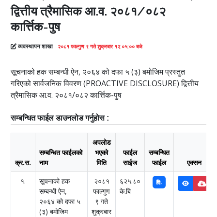
द्वित्तीय त्रैमासिक आ.व. २०८१/०८२
कार्त्तिक-पुष
व्यवस्थापन शाखा
२०८१ फाल्गुण ९ गते शुक्रबार १२:०५:०० बजे
सूचनाको हक सम्बन्धी ऐन, २०६४ को दफा ५ (३) बमोजिम प्रस्तुत
गरिएको सार्वजनिक विवरण (PROACTIVE DISCLOSURE) द्वित्तीय
त्रैमासिक आ.व. २०८१/०८२ कार्त्तिक-पुष
सम्बन्धित फाईल डाउनलोड गर्नुहोस :
अपलोड
सम्बन्धित फाईलको
भएको
फाईल
सम्बन्धित
क्र.स.
नाम
मिति
साईज
फाईल
एक्सन
१.
सूचनाको हक
२०८१
६२५.८०
सम्बन्धी ऐन,
फाल्गुण
के.बि
२०६४ को दफा ५
९ गते
(३) बमोजिम
शुक्रबार