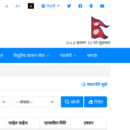
A
A+
A
नेपाली
२०८३ श्रावण २२ गते शुक्रबार
ून
बिधुतिय शासन सेवा
ग्यालेरी
सम्पर्क
स्थानीय तह वित्तीय सुशास
क्याटगोरी सूची
खोजी
रिसेट
फाईल साईज
प्रकाशित मिति
एक्सन