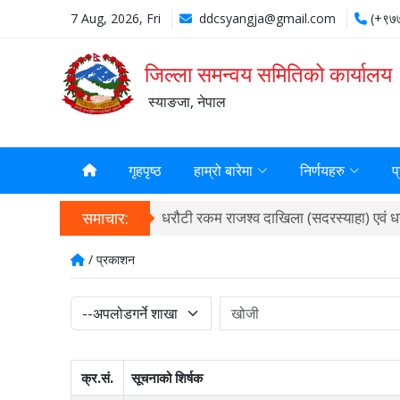
7 Aug, 2026, Fri
ddcsyangja@gmail.com
(+९७
जिल्ला समन्वय समितिको कार्यालय
स्याङजा, नेपाल
गृहपृष्ठ
हाम्रो बारेमा
निर्णयहरु
प
समाचार:
धरौटी रकम राजश्व दाखिला (सदरस्याहा) एवं धरौ
/ प्रकाशन
क्र.सं.
सूचनाको शिर्षक