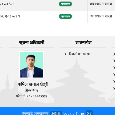
व. २०८०/८१
व्यवस्थापन शाखा
प्रकाशन
 आ.व. २०८०/८१
व्यवस्थापन शाखा
प्रकाशन
सूचना अधिकारी
डाउनलोड
विदाको माग फाराम
कपिल खनाल क्षेत्री
ईन्जिनियर
फोन नं: ९८५६००९२२३
वेवसाईट आगन्तुकहरु:
Loding Time:
0.3
295.1K