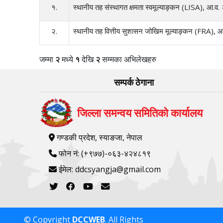
१.
स्थानीय तह संस्थागत क्षमता स्वमूल्याङ्कन (LISA), आ.
२.
स्थानीय तह वित्तीय सुशासन जोखिम मूल्याङ्कन (FRA),
जम्मा
२
मध्ये
१
देखि
२
सम्मका अभिलेखहरु
सम्पर्क ठेगाना
जिल्ला समन्वय समितिको कार्यालय
गण्डकी प्रदेश, स्याङजा, नेपाल
फोन नं: (+९७७)-०६३-४२४८१९
ईमेल: ddcsyangja@gmail.com
© Copyright
DCCWEB
. All Rights