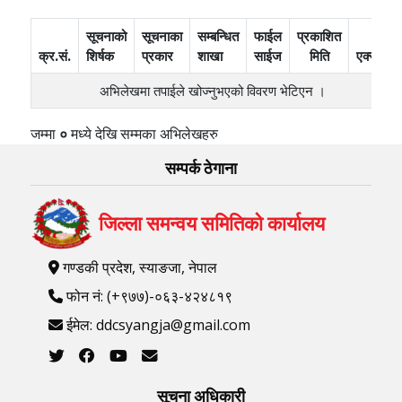
सूचनाको
सूचनाका
सम्बन्धित
फाईल
प्रकाशित
क्र.सं.
शिर्षक
प्रकार
शाखा
साईज
मिति
एक्सन
अभिलेखमा तपाईले खोज्‍नुभएको विवरण भेटिएन ।
जम्मा
०
मध्ये
देखि
सम्मका अभिलेखहरु
सम्पर्क ठेगाना
जिल्ला समन्वय समितिको कार्यालय
गण्डकी प्रदेश, स्याङजा, नेपाल
फोन नं: (+९७७)-०६३-४२४८१९
ईमेल: ddcsyangja@gmail.com
सूचना अधिकारी