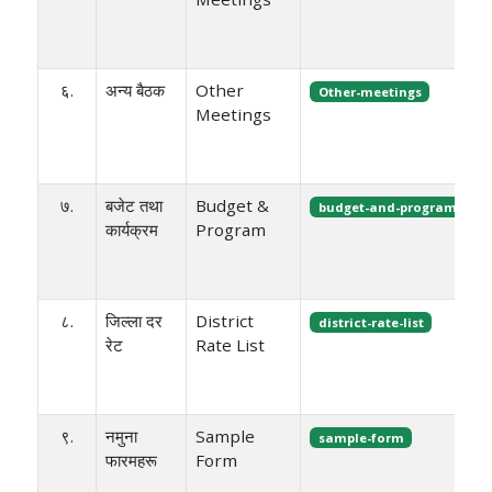
६.
अन्य बैठक
Other
Other-meetings
Meetings
७.
बजेट तथा
Budget &
budget-and-program
कार्यक्रम
Program
८.
जिल्ला दर
District
district-rate-list
रेट
Rate List
९.
नमुना
Sample
sample-form
फारमहरू
Form