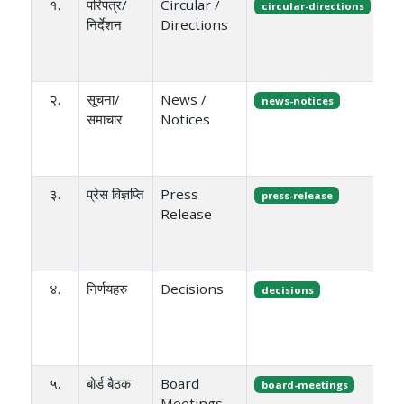
१.
परिपत्र/
Circular /
circular-directions
निर्देशन
Directions
२.
सूचना/
News /
news-notices
समाचार
Notices
३.
प्रेस विज्ञप्ति
Press
press-release
Release
४.
निर्णयहरु
Decisions
decisions
५.
बोर्ड बैठक
Board
board-meetings
Meetings