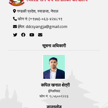
गण्डकी प्रदेश, स्याङजा, नेपाल
फोन नं: (+९७७)-०६३-४२४८१९
ईमेल: ddcsyangja@gmail.com
सूचना अधिकारी
कपिल खनाल क्षेत्री
ईन्जिनियर
फोन नं: ९८५६००९२२३
डाउनलोड